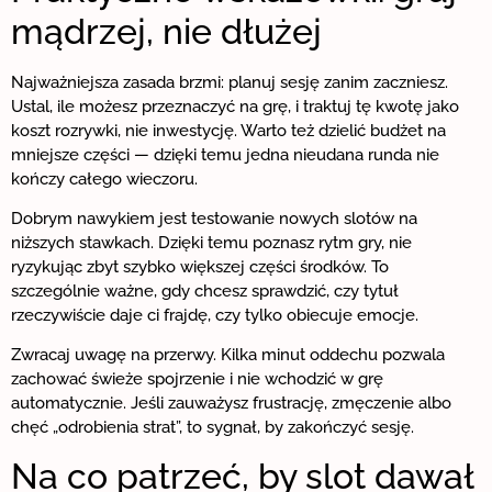
mądrzej, nie dłużej
Najważniejsza zasada brzmi: planuj sesję zanim zaczniesz.
Ustal, ile możesz przeznaczyć na grę, i traktuj tę kwotę jako
koszt rozrywki, nie inwestycję. Warto też dzielić budżet na
mniejsze części — dzięki temu jedna nieudana runda nie
kończy całego wieczoru.
Dobrym nawykiem jest testowanie nowych slotów na
niższych stawkach. Dzięki temu poznasz rytm gry, nie
ryzykując zbyt szybko większej części środków. To
szczególnie ważne, gdy chcesz sprawdzić, czy tytuł
rzeczywiście daje ci frajdę, czy tylko obiecuje emocje.
Zwracaj uwagę na przerwy. Kilka minut oddechu pozwala
zachować świeże spojrzenie i nie wchodzić w grę
automatycznie. Jeśli zauważysz frustrację, zmęczenie albo
chęć „odrobienia strat”, to sygnał, by zakończyć sesję.
Na co patrzeć, by slot dawał