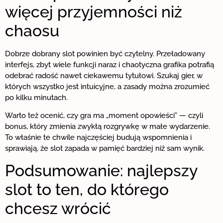
więcej przyjemności niż
chaosu
Dobrze dobrany slot powinien być czytelny. Przeładowany
interfejs, zbyt wiele funkcji naraz i chaotyczna grafika potrafią
odebrać radość nawet ciekawemu tytułowi. Szukaj gier, w
których wszystko jest intuicyjne, a zasady można zrozumieć
po kilku minutach.
Warto też ocenić, czy gra ma „moment opowieści” — czyli
bonus, który zmienia zwykłą rozgrywkę w małe wydarzenie.
To właśnie te chwile najczęściej budują wspomnienia i
sprawiają, że slot zapada w pamięć bardziej niż sam wynik.
Podsumowanie: najlepszy
slot to ten, do którego
chcesz wrócić