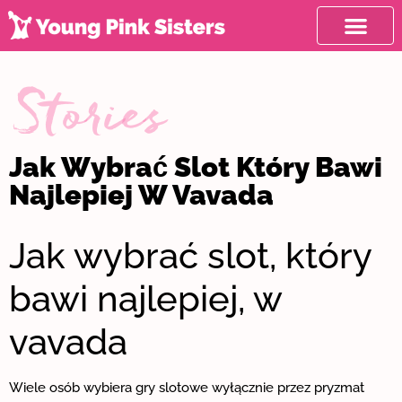
Stories
Jak Wybrać Slot Który Bawi
Najlepiej W Vavada
Jak wybrać slot, który
bawi najlepiej, w
vavada
Wiele osób wybiera gry slotowe wyłącznie przez pryzmat