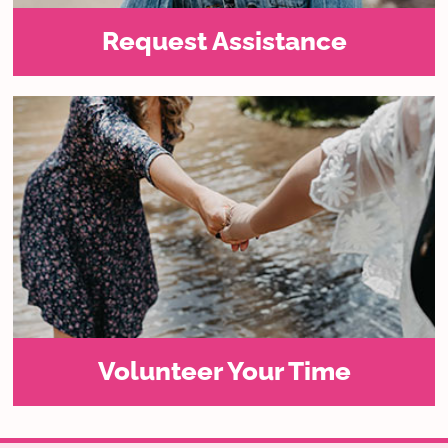
Request Assistance
Volunteer Your Time