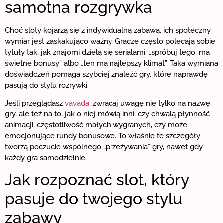
samotna rozgrywka
Choć sloty kojarzą się z indywidualną zabawą, ich społeczny
wymiar jest zaskakująco ważny. Gracze często polecają sobie
tytuły tak, jak znajomi dzielą się serialami: „spróbuj tego, ma
świetne bonusy” albo „ten ma najlepszy klimat”. Taka wymiana
doświadczeń pomaga szybciej znaleźć gry, które naprawdę
pasują do stylu rozrywki.
Jeśli przeglądasz
vavada
, zwracaj uwagę nie tylko na nazwę
gry, ale też na to, jak o niej mówią inni: czy chwalą płynność
animacji, częstotliwość małych wygranych, czy może
emocjonujące rundy bonusowe. To właśnie te szczegóły
tworzą poczucie wspólnego „przeżywania” gry, nawet gdy
każdy gra samodzielnie.
Jak rozpoznać slot, który
pasuje do twojego stylu
zabawy