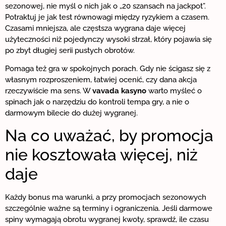
sezonowej, nie myśl o nich jak o „20 szansach na jackpot”.
Potraktuj je jak test równowagi między ryzykiem a czasem.
Czasami mniejsza, ale częstsza wygrana daje więcej
użyteczności niż pojedynczy wysoki strzał, który pojawia się
po zbyt długiej serii pustych obrotów.
Pomaga też gra w spokojnych porach. Gdy nie ścigasz się z
własnym rozproszeniem, łatwiej ocenić, czy dana akcja
rzeczywiście ma sens. W
vavada kasyno
warto myśleć o
spinach jak o narzędziu do kontroli tempa gry, a nie o
darmowym bilecie do dużej wygranej.
Na co uważać, by promocja
nie kosztowała więcej, niż
daje
Każdy bonus ma warunki, a przy promocjach sezonowych
szczególnie ważne są terminy i ograniczenia. Jeśli darmowe
spiny wymagają obrotu wygranej kwoty, sprawdź, ile czasu